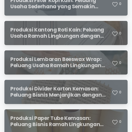
Produksi Filter Kopi Kain: Peluang
0
Usaha Sederhana yang Semakin
Diminati Pecinta Kopi
Produksi Kantong Roti Kain: Peluang
0
Usaha Ramah Lingkungan dengan
Prospek Menjanjikan
Produksi Lembaran Beeswax Wrap:
0
Peluang Usaha Ramah Lingkungan
yang Menjanjikan
Produksi Divider Karton Kemasan:
0
Peluang Bisnis Menjanjikan dengan
Permintaan yang Terus Meningkat
Produksi Paper Tube Kemasan:
0
Peluang Bisnis Ramah Lingkungan
dengan Prospek Cerah