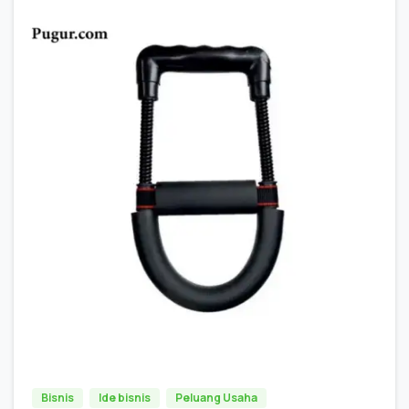
0
0
Bisnis
Ide bisnis
Peluang Usaha