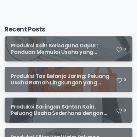
Recent Posts
Produksi Kain Serbaguna Dapur:
0
Panduan Memulai Usaha yang
Menjanjikan untuk Pebisnis Pemula
Produksi Tas Belanja Jaring: Peluang
0
Usaha Ramah Lingkungan yang
Menjanjikan
Produksi Saringan Santan Kain,
0
Peluang Usaha Sederhana dengan
Permintaan yang Terus Meningkat