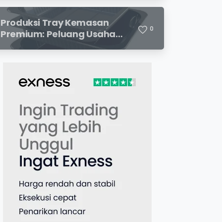
dan Potensi Keuntungan
Menjanjikan
Produksi Tray Kemasan
0
Premium: Peluang Usaha
Menjanjikan di Industri
Packaging Modern