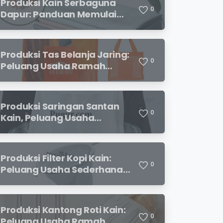
Produksi Kain Serbaguna
0
Dapur: Panduan Memulai
Usaha yang Menjanjikan
untuk Pebisnis Pemula
Produksi Tas Belanja Jaring:
0
Peluang Usaha Ramah
Lingkungan yang
Menjanjikan
Produksi Saringan Santan
0
Kain, Peluang Usaha
Sederhana dengan
Permintaan yang Terus
Meningkat
Produksi Filter Kopi Kain:
0
Peluang Usaha Sederhana
yang Semakin Diminati
Pecinta Kopi
Produksi Kantong Roti Kain:
0
Peluang Usaha Ramah