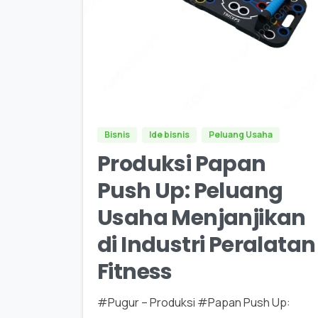
0
0
Bisnis
Ide bisnis
Peluang Usaha
Produksi Papan
Push Up: Peluang
Usaha Menjanjikan
di Industri Peralatan
Fitness
#Pugur – Produksi #Papan Push Up: