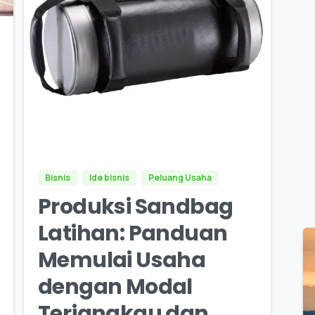
0
0
Bisnis
Ide bisnis
Peluang Usaha
Produksi Sandbag
Latihan: Panduan
Memulai Usaha
dengan Modal
Terjangkau dan