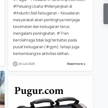
#Peluang Usaha #Menjanjikan di
#Industri Alat Kebugaran – Kesadaran
masyarakat akan pentingnya menjaga
kesehatan dan kebugaran terus
mengalami peningkatan. #Tren
berolahraga tidak lagi terbatas pada
pusat kebugaran (#gym), tetapi juga
berkembang ke aktivitas latihan...
29 Juli 2026
Read more