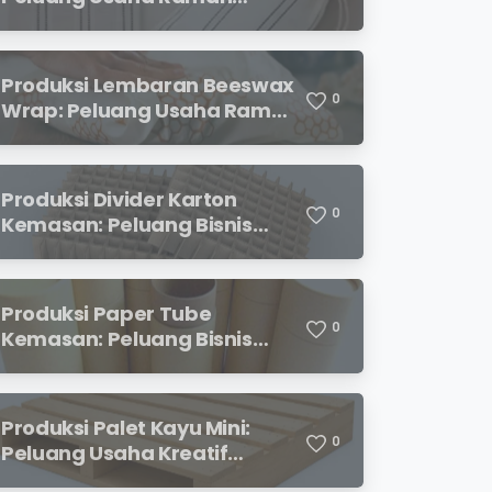
Lingkungan dengan Prospek
Menjanjikan
Produksi Lembaran Beeswax
0
Wrap: Peluang Usaha Ramah
Lingkungan yang
Menjanjikan
Produksi Divider Karton
0
Kemasan: Peluang Bisnis
Menjanjikan dengan
Permintaan yang Terus
Meningkat
Produksi Paper Tube
0
Kemasan: Peluang Bisnis
Ramah Lingkungan dengan
Prospek Cerah
Produksi Palet Kayu Mini:
0
Peluang Usaha Kreatif
dengan Modal Terjangkau