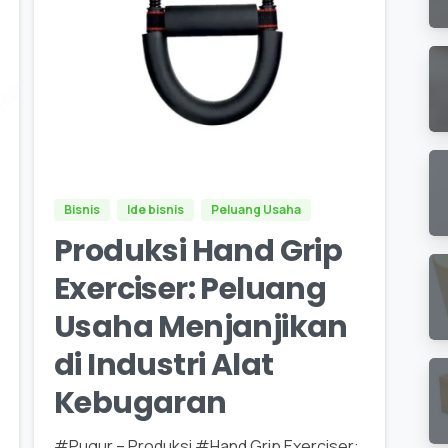
0
0
Bisnis
Ide bisnis
Peluang Usaha
Produksi Hand Grip
Exerciser: Peluang
Usaha Menjanjikan
di Industri Alat
Kebugaran
#Pugur – Produksi #Hand Grip Exerciser: