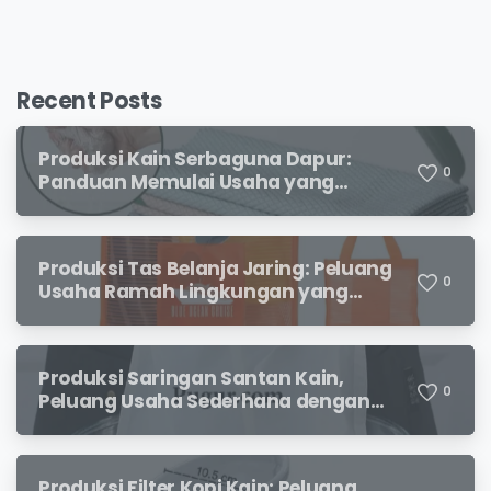
Recent Posts
Produksi Kain Serbaguna Dapur:
0
Panduan Memulai Usaha yang
Menjanjikan untuk Pebisnis Pemula
Produksi Tas Belanja Jaring: Peluang
0
Usaha Ramah Lingkungan yang
Menjanjikan
Produksi Saringan Santan Kain,
0
Peluang Usaha Sederhana dengan
Permintaan yang Terus Meningkat
Produksi Filter Kopi Kain: Peluang