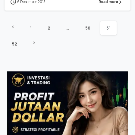
6 Desember 2015
Read more
1
2
…
50
51
52