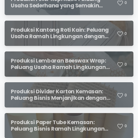
0
Usaha Sederhana yang Semakin
Diminati Pecinta Kopi
Produksi Kantong Roti Kain: Peluang
0
Usaha Ramah Lingkungan dengan
Prospek Menjanjikan
Produksi Lembaran Beeswax Wrap:
0
Peluang Usaha Ramah Lingkungan
yang Menjanjikan
Produksi Divider Karton Kemasan:
0
Peluang Bisnis Menjanjikan dengan
Permintaan yang Terus Meningkat
Produksi Paper Tube Kemasan:
0
Peluang Bisnis Ramah Lingkungan
dengan Prospek Cerah