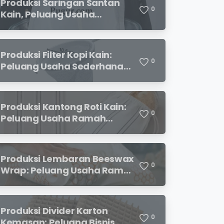
Produksi Saringan Santan
0
Kain, Peluang Usaha
Sederhana dengan
Permintaan yang Terus
Meningkat
Produksi Filter Kopi Kain:
0
Peluang Usaha Sederhana
yang Semakin Diminati
Pecinta Kopi
Produksi Kantong Roti Kain:
0
Peluang Usaha Ramah
Lingkungan dengan Prospek
Menjanjikan
Produksi Lembaran Beeswax
0
Wrap: Peluang Usaha Ramah
Lingkungan yang
Menjanjikan
Produksi Divider Karton
0
Kemasan: Peluang Bisnis