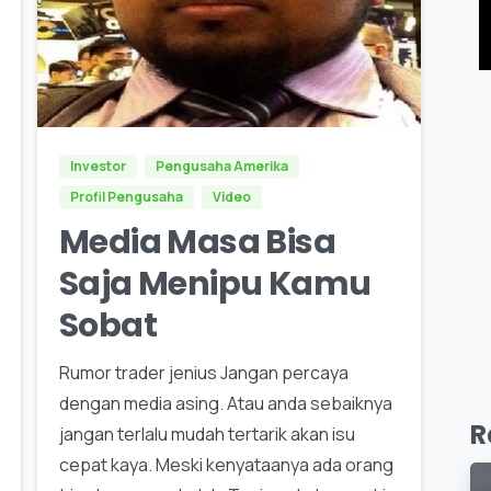
0
Investor
Pengusaha Amerika
Profil Pengusaha
Video
Media Masa Bisa
Saja Menipu Kamu
Sobat
Rumor trader jenius Jangan percaya
dengan media asing. Atau anda sebaiknya
R
jangan terlalu mudah tertarik akan isu
cepat kaya. Meski kenyataanya ada orang