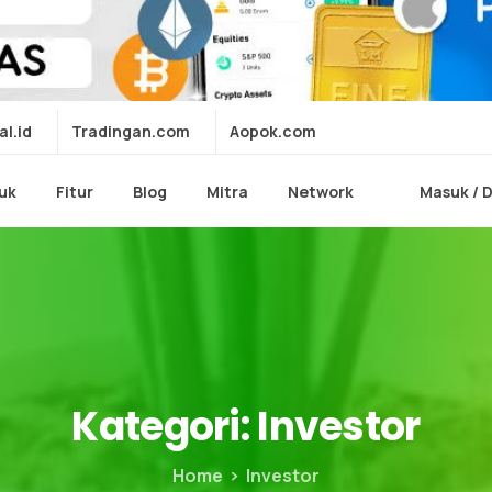
al.id
Tradingan.com
Aopok.com
uk
Fitur
Blog
Mitra
Network
Masuk / 
Kategori:
Investor
Home
Investor