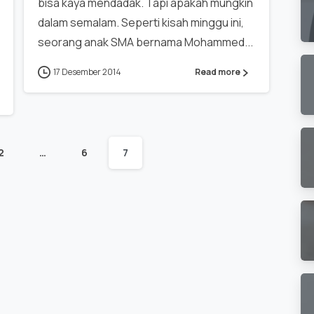
bisa kaya mendadak. Tapi apakah mungkin
dalam semalam. Seperti kisah minggu ini,
seorang anak SMA bernama Mohammed...
17 Desember 2014
Read more
2
…
6
7