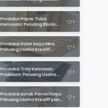
Menjanjikan dengan
Permintaan yang Terus
Meningkat
Produksi Paper Tube
0
Kemasan: Peluang Bisnis
Ramah Lingkungan dengan
Prospek Cerah
Produksi Palet Kayu Mini:
0
Peluang Usaha Kreatif
dengan Modal Terjangkau
dan Potensi Keuntungan
Menjanjikan
Produksi Tray Kemasan
0
Premium: Peluang Usaha
Menjanjikan di Industri
Packaging Modern
Produksi Kotak Parcel Kayu:
0
Peluang Usaha Kreatif yang
Menjanjikan di Era Kemasan