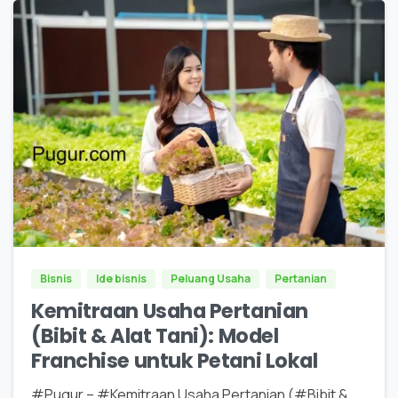
0
0
Bisnis
Ide bisnis
Peluang Usaha
Pertanian
Kemitraan Usaha Pertanian
(Bibit & Alat Tani): Model
Franchise untuk Petani Lokal
#Pugur – #Kemitraan Usaha Pertanian (#Bibit &