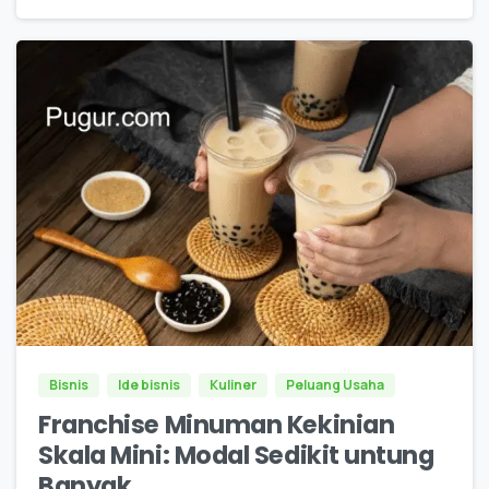
0
0
Bisnis
Ide bisnis
Kuliner
Peluang Usaha
Franchise Minuman Kekinian
Skala Mini: Modal Sedikit untung
Banyak