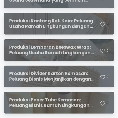
Usaha Sederhana yang Semakin
Diminati Pecinta Kopi
Produksi Kantong Roti Kain: Peluang
0
Usaha Ramah Lingkungan dengan
Prospek Menjanjikan
Produksi Lembaran Beeswax Wrap:
0
Peluang Usaha Ramah Lingkungan
yang Menjanjikan
Produksi Divider Karton Kemasan:
0
Peluang Bisnis Menjanjikan dengan
Permintaan yang Terus Meningkat
Produksi Paper Tube Kemasan:
0
Peluang Bisnis Ramah Lingkungan
dengan Prospek Cerah