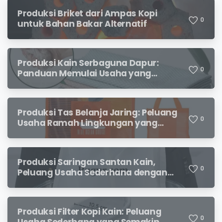
Produksi Briket dari Ampas Kopi
0
untuk Bahan Bakar Alternatif
Produksi Kain Serbaguna Dapur:
0
Panduan Memulai Usaha yang
Menjanjikan untuk Pebisnis Pemula
Produksi Tas Belanja Jaring: Peluang
0
Usaha Ramah Lingkungan yang
Menjanjikan
Produksi Saringan Santan Kain,
0
Peluang Usaha Sederhana dengan
Permintaan yang Terus Meningkat
Produksi Filter Kopi Kain: Peluang
0