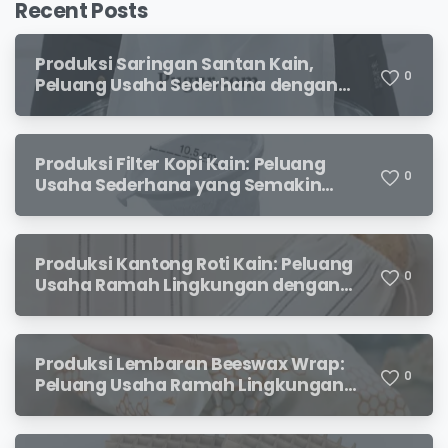
Recent Posts
Produksi Saringan Santan Kain,
0
Peluang Usaha Sederhana dengan
Permintaan yang Terus Meningkat
Produksi Filter Kopi Kain: Peluang
0
Usaha Sederhana yang Semakin
Diminati Pecinta Kopi
Produksi Kantong Roti Kain: Peluang
0
Usaha Ramah Lingkungan dengan
Prospek Menjanjikan
Produksi Lembaran Beeswax Wrap:
0
Peluang Usaha Ramah Lingkungan
yang Menjanjikan