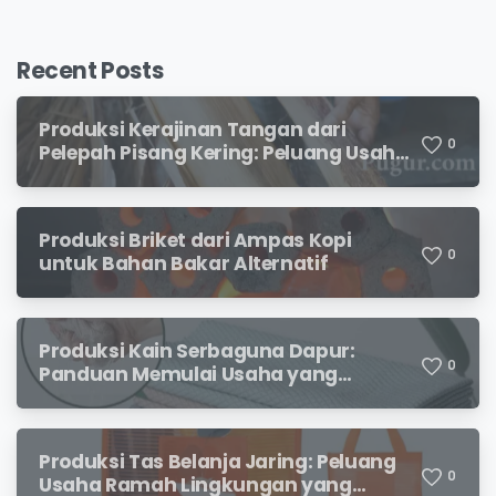
Recent Posts
Produksi Kerajinan Tangan dari
0
Pelepah Pisang Kering: Peluang Usaha
Kreatif Bernilai Jual
Produksi Briket dari Ampas Kopi
0
untuk Bahan Bakar Alternatif
Produksi Kain Serbaguna Dapur:
0
Panduan Memulai Usaha yang
Menjanjikan untuk Pebisnis Pemula
Produksi Tas Belanja Jaring: Peluang
0
Usaha Ramah Lingkungan yang