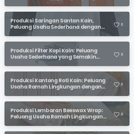
Menjanjikan
Produksi Saringan Santan Kain,
0
Peluang Usaha Sederhana dengan
Permintaan yang Terus Meningkat
Produksi Filter Kopi Kain: Peluang
0
Usaha Sederhana yang Semakin
Diminati Pecinta Kopi
Produksi Kantong Roti Kain: Peluang
0
Usaha Ramah Lingkungan dengan
Prospek Menjanjikan
Produksi Lembaran Beeswax Wrap:
0
Peluang Usaha Ramah Lingkungan
yang Menjanjikan