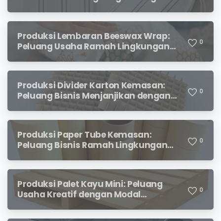
Prospek Menjanjikan
Produksi Lembaran Beeswax Wrap:
0
Peluang Usaha Ramah Lingkungan
yang Menjanjikan
Produksi Divider Karton Kemasan:
0
Peluang Bisnis Menjanjikan dengan
Permintaan yang Terus Meningkat
Produksi Paper Tube Kemasan:
0
Peluang Bisnis Ramah Lingkungan
dengan Prospek Cerah
Produksi Palet Kayu Mini: Peluang
0
Usaha Kreatif dengan Modal
Terjangkau dan Potensi Keuntungan
Menjanjikan