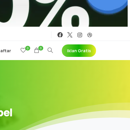
0
0
Iklan Gratis
Daftar
bel