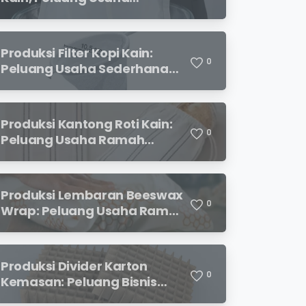
Sederhana dengan
Permintaan yang Terus
Meningkat
Produksi Filter Kopi Kain:
0
Peluang Usaha Sederhana
yang Semakin Diminati
Pecinta Kopi
Produksi Kantong Roti Kain:
0
Peluang Usaha Ramah
Lingkungan dengan Prospek
Menjanjikan
Produksi Lembaran Beeswax
0
Wrap: Peluang Usaha Ramah
Lingkungan yang
Menjanjikan
Produksi Divider Karton
0
Kemasan: Peluang Bisnis
Menjanjikan dengan