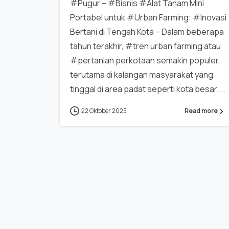
#Pugur – #Bisnis #Alat Tanam Mini
Portabel untuk #Urban Farming: #Inovasi
Bertani di Tengah Kota – Dalam beberapa
tahun terakhir, #tren urban farming atau
#pertanian perkotaan semakin populer,
terutama di kalangan masyarakat yang
tinggal di area padat seperti kota besar....
22 Oktober 2025
Read more