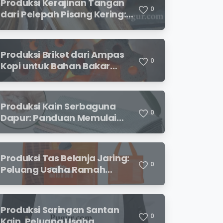
Produksi Kerajinan Tangan
0
dari Pelepah Pisang Kering:
Peluang Usaha Kreatif
Bernilai Jual
Produksi Briket dari Ampas
0
Kopi untuk Bahan Bakar
Alternatif
Produksi Kain Serbaguna
0
Dapur: Panduan Memulai
Usaha yang Menjanjikan
untuk Pebisnis Pemula
Produksi Tas Belanja Jaring:
0
Peluang Usaha Ramah
Lingkungan yang
Menjanjikan
Produksi Saringan Santan
0
Kain, Peluang Usaha