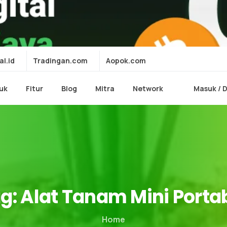
al.id
Tradingan.com
Aopok.com
uk
Fitur
Blog
Mitra
Network
Masuk / 
g:
Alat
Tanam
Mini
Porta
Home