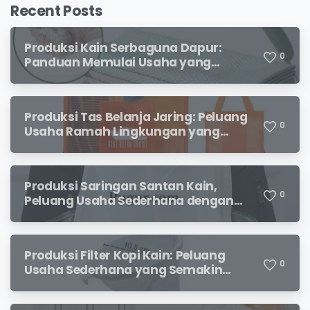
Recent Posts
Produksi Kain Serbaguna Dapur:
0
Panduan Memulai Usaha yang
Menjanjikan untuk Pebisnis Pemula
Produksi Tas Belanja Jaring: Peluang
0
Usaha Ramah Lingkungan yang
Menjanjikan
Produksi Saringan Santan Kain,
0
Peluang Usaha Sederhana dengan
Permintaan yang Terus Meningkat
Produksi Filter Kopi Kain: Peluang
0
Usaha Sederhana yang Semakin
Diminati Pecinta Kopi