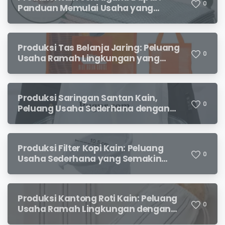
0
Panduan Memulai Usaha yang
Menjanjikan untuk Pebisnis Pemula
Produksi Tas Belanja Jaring: Peluang
0
Usaha Ramah Lingkungan yang
Menjanjikan
Produksi Saringan Santan Kain,
0
Peluang Usaha Sederhana dengan
Permintaan yang Terus Meningkat
Produksi Filter Kopi Kain: Peluang
0
Usaha Sederhana yang Semakin
Diminati Pecinta Kopi
Produksi Kantong Roti Kain: Peluang
0
Usaha Ramah Lingkungan dengan
Prospek Menjanjikan