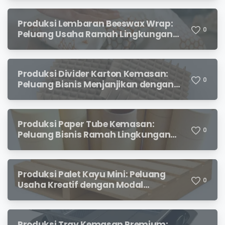
Produksi Lembaran Beeswax Wrap:
0
Peluang Usaha Ramah Lingkungan
yang Menjanjikan
Produksi Divider Karton Kemasan:
0
Peluang Bisnis Menjanjikan dengan
Permintaan yang Terus Meningkat
Produksi Paper Tube Kemasan:
0
Peluang Bisnis Ramah Lingkungan
dengan Prospek Cerah
Produksi Palet Kayu Mini: Peluang
0
Usaha Kreatif dengan Modal
Terjangkau dan Potensi Keuntungan
Menjanjikan
Produksi Tray Kemasan Premium: