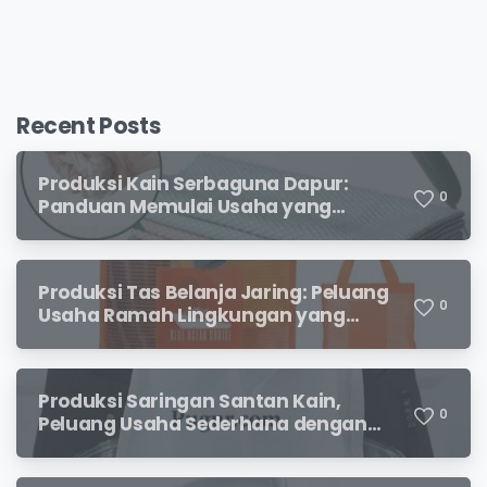
Recent Posts
Produksi Kain Serbaguna Dapur:
0
Panduan Memulai Usaha yang
Menjanjikan untuk Pebisnis Pemula
Produksi Tas Belanja Jaring: Peluang
0
Usaha Ramah Lingkungan yang
Menjanjikan
Produksi Saringan Santan Kain,
0
Peluang Usaha Sederhana dengan
Permintaan yang Terus Meningkat