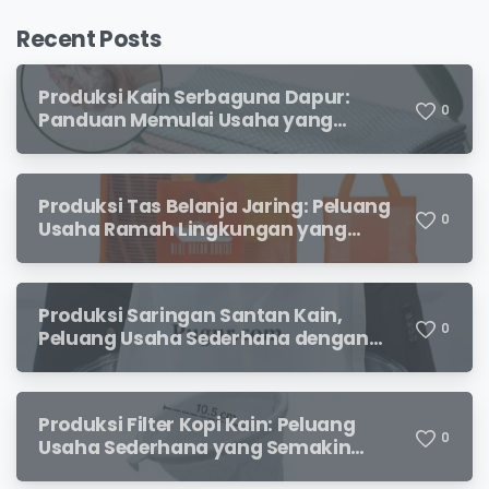
Recent Posts
Produksi Kain Serbaguna Dapur:
0
Panduan Memulai Usaha yang
Menjanjikan untuk Pebisnis Pemula
Produksi Tas Belanja Jaring: Peluang
0
Usaha Ramah Lingkungan yang
Menjanjikan
Produksi Saringan Santan Kain,
0
Peluang Usaha Sederhana dengan
Permintaan yang Terus Meningkat
Produksi Filter Kopi Kain: Peluang
0
Usaha Sederhana yang Semakin
Diminati Pecinta Kopi