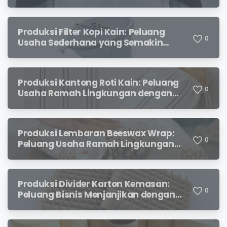
Permintaan yang Terus Meningkat
Produksi Filter Kopi Kain: Peluang
0
Usaha Sederhana yang Semakin
Diminati Pecinta Kopi
Produksi Kantong Roti Kain: Peluang
0
Usaha Ramah Lingkungan dengan
Prospek Menjanjikan
Produksi Lembaran Beeswax Wrap:
0
Peluang Usaha Ramah Lingkungan
yang Menjanjikan
Produksi Divider Karton Kemasan:
0
Peluang Bisnis Menjanjikan dengan
Permintaan yang Terus Meningkat