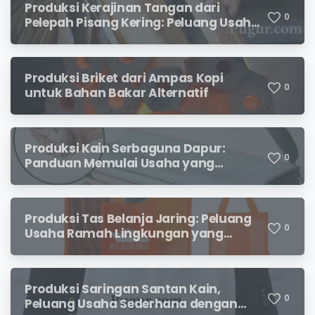
Produksi Kerajinan Tangan dari
0
Pelepah Pisang Kering: Peluang Usaha
Kreatif Bernilai Jual
Produksi Briket dari Ampas Kopi
0
untuk Bahan Bakar Alternatif
Produksi Kain Serbaguna Dapur:
0
Panduan Memulai Usaha yang
Menjanjikan untuk Pebisnis Pemula
Produksi Tas Belanja Jaring: Peluang
0
Usaha Ramah Lingkungan yang
Menjanjikan
Produksi Saringan Santan Kain,
0
Peluang Usaha Sederhana dengan