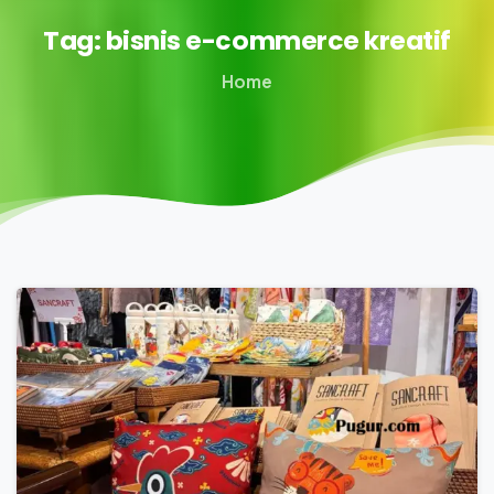
Tag:
bisnis
e-commerce
kreatif
Home