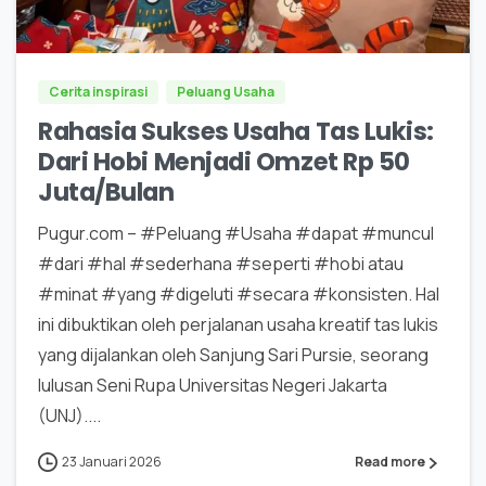
0
0
Cerita inspirasi
Peluang Usaha
Rahasia Sukses Usaha Tas Lukis:
Dari Hobi Menjadi Omzet Rp 50
Juta/Bulan
Pugur.com – #Peluang #Usaha #dapat #muncul
#dari #hal #sederhana #seperti #hobi atau
#minat #yang #digeluti #secara #konsisten. Hal
ini dibuktikan oleh perjalanan usaha kreatif tas lukis
yang dijalankan oleh Sanjung Sari Pursie, seorang
lulusan Seni Rupa Universitas Negeri Jakarta
(UNJ)....
23 Januari 2026
Read more