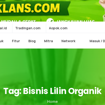
al.id
Tradingan.com
Aopok.com
uk
Fitur
Blog
Mitra
Network
Masuk / 
Tag:
Bisnis
Lilin
Organik
Home