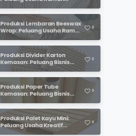
Lingkungan dengan Prospek
Menjanjikan
Produksi Lembaran Beeswax
0
Wrap: Peluang Usaha Ramah
Lingkungan yang
Menjanjikan
Produksi Divider Karton
0
Kemasan: Peluang Bisnis
Menjanjikan dengan
Permintaan yang Terus
Meningkat
Produksi Paper Tube
0
Kemasan: Peluang Bisnis
Ramah Lingkungan dengan
Prospek Cerah
Produksi Palet Kayu Mini:
0
Peluang Usaha Kreatif
dengan Modal Terjangkau