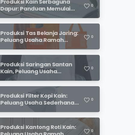
Produksi Kain Serbaguna
0
Dapur: Panduan Memulai
Usaha yang Menjanjikan
untuk Pebisnis Pemula
Produksi Tas Belanja Jaring:
0
Peluang Usaha Ramah
Lingkungan yang
Menjanjikan
Produksi Saringan Santan
0
Kain, Peluang Usaha
Sederhana dengan
Permintaan yang Terus
Meningkat
Produksi Filter Kopi Kain:
0
Peluang Usaha Sederhana
yang Semakin Diminati
Pecinta Kopi
Produksi Kantong Roti Kain:
0
Peluang Usaha Ramah