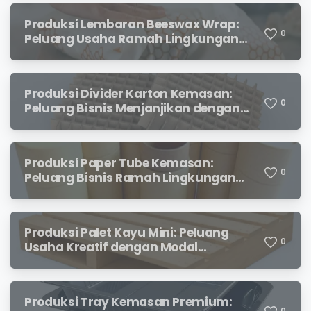
Produksi Lembaran Beeswax Wrap:
0
Peluang Usaha Ramah Lingkungan
yang Menjanjikan
Produksi Divider Karton Kemasan:
0
Peluang Bisnis Menjanjikan dengan
Permintaan yang Terus Meningkat
Produksi Paper Tube Kemasan:
0
Peluang Bisnis Ramah Lingkungan
dengan Prospek Cerah
Produksi Palet Kayu Mini: Peluang
0
Usaha Kreatif dengan Modal
Terjangkau dan Potensi Keuntungan
Menjanjikan
Produksi Tray Kemasan Premium:
0