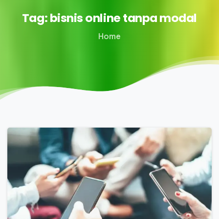
Tag:
bisnis
online
tanpa
modal
Home