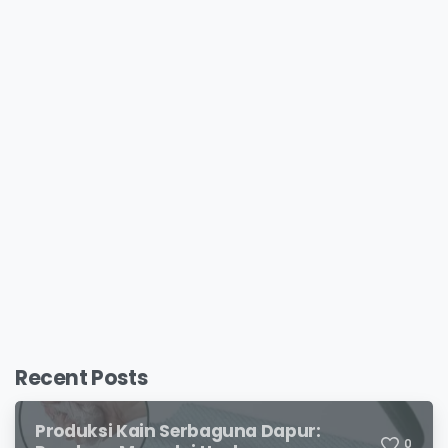
Recent Posts
Produksi Kain Serbaguna Dapur:
0