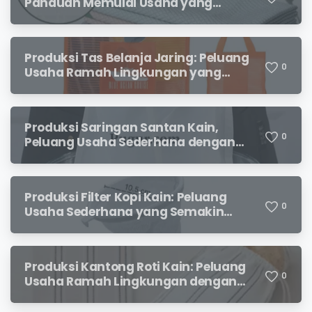
Panduan Memulai Usaha yang
Menjanjikan untuk Pebisnis Pemula
Produksi Tas Belanja Jaring: Peluang
0
Usaha Ramah Lingkungan yang
Menjanjikan
Produksi Saringan Santan Kain,
0
Peluang Usaha Sederhana dengan
Permintaan yang Terus Meningkat
Produksi Filter Kopi Kain: Peluang
0
Usaha Sederhana yang Semakin
Diminati Pecinta Kopi
Produksi Kantong Roti Kain: Peluang
0
Usaha Ramah Lingkungan dengan
Prospek Menjanjikan