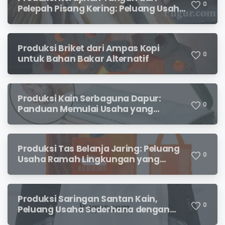
0
Pelepah Pisang Kering: Peluang Usaha
Kreatif Bernilai Jual
Produksi Briket dari Ampas Kopi
0
untuk Bahan Bakar Alternatif
Produksi Kain Serbaguna Dapur:
0
Panduan Memulai Usaha yang
Menjanjikan untuk Pebisnis Pemula
Produksi Tas Belanja Jaring: Peluang
0
Usaha Ramah Lingkungan yang
Menjanjikan
Produksi Saringan Santan Kain,
0
Peluang Usaha Sederhana dengan
Permintaan yang Terus Meningkat