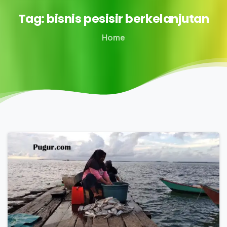
Tag:
bisnis
pesisir
berkelanjutan
Home
0
0