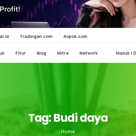
al.id
Tradingan.com
Aopok.com
uk
Fitur
Blog
Mitra
Network
Masuk / 
Tag:
Budi
daya
Home