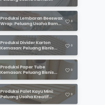
Lingkungan dengan Prospek
Menjanjikan
Produksi Lembaran Beeswax
0
Wrap: Peluang Usaha Ramah
Lingkungan yang
Menjanjikan
Produksi Divider Karton
0
Kemasan: Peluang Bisnis
Menjanjikan dengan
Permintaan yang Terus
Meningkat
Produksi Paper Tube
0
Kemasan: Peluang Bisnis
Ramah Lingkungan dengan
Prospek Cerah
Produksi Palet Kayu Mini:
0
Peluang Usaha Kreatif
dengan Modal Terjangkau