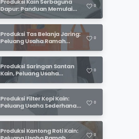
Produksi Kain Serbaguna
0
Dapur: Panduan Memulai
Usaha yang Menjanjikan
untuk Pebisnis Pemula
Produksi Tas Belanja Jaring:
0
Peluang Usaha Ramah
Lingkungan yang
Menjanjikan
Produksi Saringan Santan
0
Kain, Peluang Usaha
Sederhana dengan
Permintaan yang Terus
Meningkat
Produksi Filter Kopi Kain:
0
Peluang Usaha Sederhana
yang Semakin Diminati
Pecinta Kopi
Produksi Kantong Roti Kain:
0
Peluang Usaha Ramah