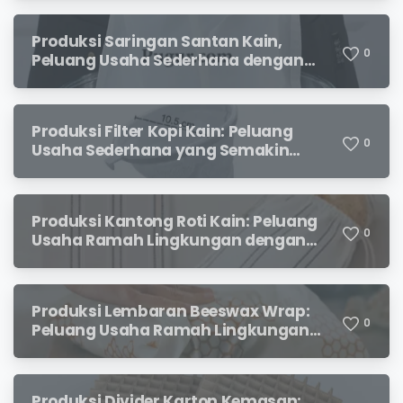
Produksi Saringan Santan Kain,
0
Peluang Usaha Sederhana dengan
Permintaan yang Terus Meningkat
Produksi Filter Kopi Kain: Peluang
0
Usaha Sederhana yang Semakin
Diminati Pecinta Kopi
Produksi Kantong Roti Kain: Peluang
0
Usaha Ramah Lingkungan dengan
Prospek Menjanjikan
Produksi Lembaran Beeswax Wrap:
0
Peluang Usaha Ramah Lingkungan
yang Menjanjikan
Produksi Divider Karton Kemasan: