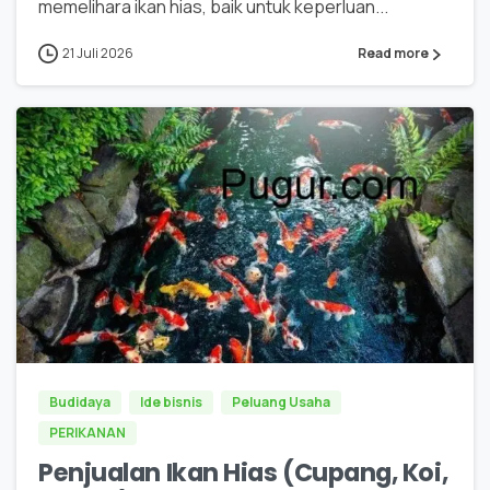
memelihara ikan hias, baik untuk keperluan...
21 Juli 2026
Read more
0
0
Budidaya
Ide bisnis
Peluang Usaha
PERIKANAN
Penjualan Ikan Hias (Cupang, Koi,