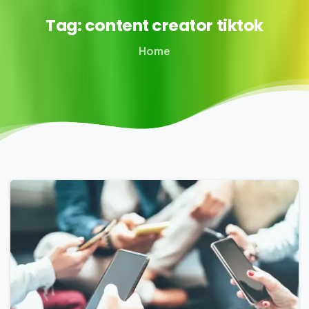
Tag:
content
creator
tiktok
Home