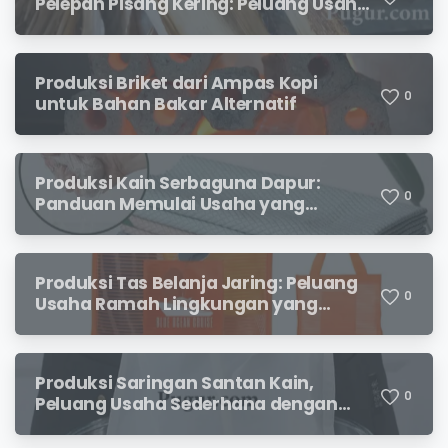
Pelepah Pisang Kering: Peluang Usaha
Kreatif Bernilai Jual
Produksi Briket dari Ampas Kopi
0
untuk Bahan Bakar Alternatif
Produksi Kain Serbaguna Dapur:
0
Panduan Memulai Usaha yang
Menjanjikan untuk Pebisnis Pemula
Produksi Tas Belanja Jaring: Peluang
0
Usaha Ramah Lingkungan yang
Menjanjikan
Produksi Saringan Santan Kain,
0
Peluang Usaha Sederhana dengan
Permintaan yang Terus Meningkat