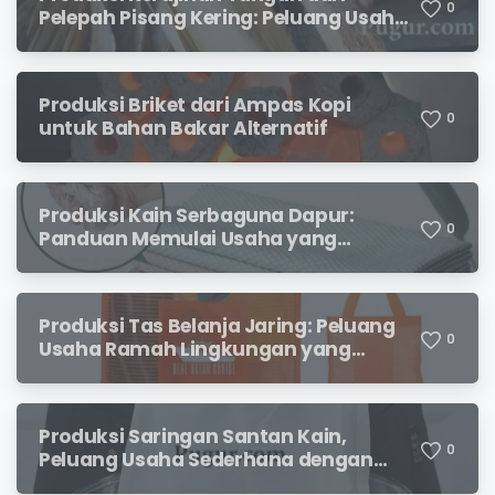
0
Pelepah Pisang Kering: Peluang Usaha
Kreatif Bernilai Jual
Produksi Briket dari Ampas Kopi
0
untuk Bahan Bakar Alternatif
Produksi Kain Serbaguna Dapur:
0
Panduan Memulai Usaha yang
Menjanjikan untuk Pebisnis Pemula
Produksi Tas Belanja Jaring: Peluang
0
Usaha Ramah Lingkungan yang
Menjanjikan
Produksi Saringan Santan Kain,
0
Peluang Usaha Sederhana dengan
Permintaan yang Terus Meningkat