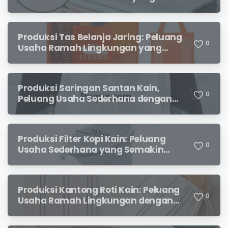
Menjanjikan untuk Pebisnis Pemula
Produksi Tas Belanja Jaring: Peluang
0
Usaha Ramah Lingkungan yang
Menjanjikan
Produksi Saringan Santan Kain,
0
Peluang Usaha Sederhana dengan
Permintaan yang Terus Meningkat
Produksi Filter Kopi Kain: Peluang
0
Usaha Sederhana yang Semakin
Diminati Pecinta Kopi
Produksi Kantong Roti Kain: Peluang
0
Usaha Ramah Lingkungan dengan
Prospek Menjanjikan