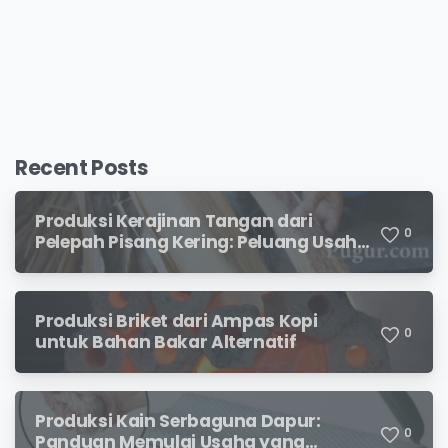
Recent Posts
Produksi Kerajinan Tangan dari
0
Pelepah Pisang Kering: Peluang Usaha
Kreatif Bernilai Jual
Produksi Briket dari Ampas Kopi
0
untuk Bahan Bakar Alternatif
Produksi Kain Serbaguna Dapur:
0
Panduan Memulai Usaha yang