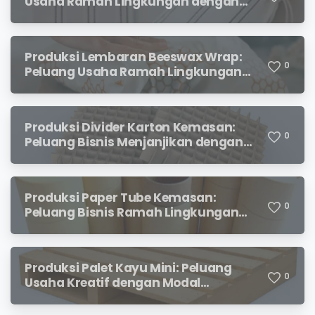
Usaha Ramah Lingkungan dengan
Prospek Menjanjikan
Produksi Lembaran Beeswax Wrap:
0
Peluang Usaha Ramah Lingkungan
yang Menjanjikan
Produksi Divider Karton Kemasan:
0
Peluang Bisnis Menjanjikan dengan
Permintaan yang Terus Meningkat
Produksi Paper Tube Kemasan:
0
Peluang Bisnis Ramah Lingkungan
dengan Prospek Cerah
Produksi Palet Kayu Mini: Peluang
0
Usaha Kreatif dengan Modal
Terjangkau dan Potensi Keuntungan
Menjanjikan