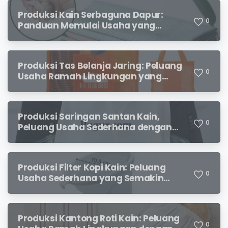
Produksi Kain Serbaguna Dapur:
0
Panduan Memulai Usaha yang
Menjanjikan untuk Pebisnis Pemula
Produksi Tas Belanja Jaring: Peluang
0
Usaha Ramah Lingkungan yang
Menjanjikan
Produksi Saringan Santan Kain,
0
Peluang Usaha Sederhana dengan
Permintaan yang Terus Meningkat
Produksi Filter Kopi Kain: Peluang
0
Usaha Sederhana yang Semakin
Diminati Pecinta Kopi
Produksi Kantong Roti Kain: Peluang
0