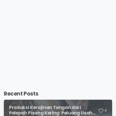
Recent Posts
Produksi Kerajinan Tangan dari
0
Pelepah Pisang Kering: Peluang Usaha