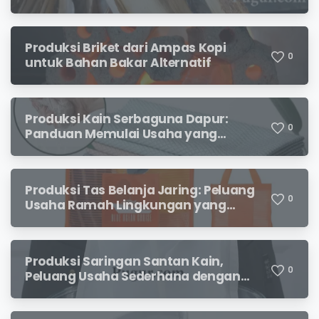
Kreatif Bernilai Jual
Produksi Briket dari Ampas Kopi
0
untuk Bahan Bakar Alternatif
Produksi Kain Serbaguna Dapur:
0
Panduan Memulai Usaha yang
Menjanjikan untuk Pebisnis Pemula
Produksi Tas Belanja Jaring: Peluang
0
Usaha Ramah Lingkungan yang
Menjanjikan
Produksi Saringan Santan Kain,
0
Peluang Usaha Sederhana dengan
Permintaan yang Terus Meningkat