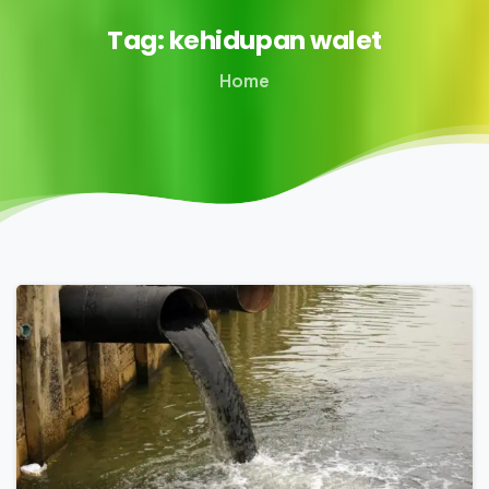
Tag:
kehidupan
walet
Home
0
0