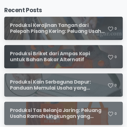
Recent Posts
Produksi Kerajinan Tangan dari
0
Pelepah Pisang Kering: Peluang Usaha
Kreatif Bernilai Jual
Produksi Briket dari Ampas Kopi
0
untuk Bahan Bakar Alternatif
Produksi Kain Serbaguna Dapur:
0
Panduan Memulai Usaha yang
Menjanjikan untuk Pebisnis Pemula
Produksi Tas Belanja Jaring: Peluang
0
Usaha Ramah Lingkungan yang
Menjanjikan