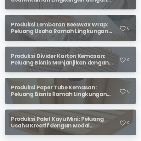
Prospek Menjanjikan
Produksi Lembaran Beeswax Wrap:
0
Peluang Usaha Ramah Lingkungan
yang Menjanjikan
Produksi Divider Karton Kemasan:
0
Peluang Bisnis Menjanjikan dengan
Permintaan yang Terus Meningkat
Produksi Paper Tube Kemasan:
0
Peluang Bisnis Ramah Lingkungan
dengan Prospek Cerah
Produksi Palet Kayu Mini: Peluang
0
Usaha Kreatif dengan Modal
Terjangkau dan Potensi Keuntungan
Menjanjikan