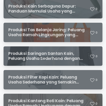
Produksi Kain Serbaguna Dapur:
0
Panduan Memulai Usaha yang
Menjanjikan untuk Pebisnis Pemula
Produksi Tas Belanja Jaring: Peluang
0
Usaha Ramah Lingkungan yang
Menjanjikan
Produksi Saringan Santan Kain,
0
Peluang Usaha Sederhana dengan
Permintaan yang Terus Meningkat
Produksi Filter Kopi Kain: Peluang
0
Usaha Sederhana yang Semakin
Diminati Pecinta Kopi
Produksi Kantong Roti Kain: Peluang
0
Usaha Ramah Lingkungan dengan