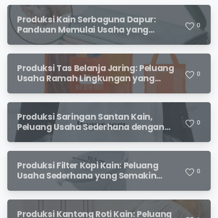
Produksi Kain Serbaguna Dapur:
0
Panduan Memulai Usaha yang
Menjanjikan untuk Pebisnis Pemula
Produksi Tas Belanja Jaring: Peluang
0
Usaha Ramah Lingkungan yang
Menjanjikan
Produksi Saringan Santan Kain,
0
Peluang Usaha Sederhana dengan
Permintaan yang Terus Meningkat
Produksi Filter Kopi Kain: Peluang
0
Usaha Sederhana yang Semakin
Diminati Pecinta Kopi
Produksi Kantong Roti Kain: Peluang