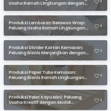
0
Usaha Ramah Lingkungan dengan
Prospek Menjanjikan
Produksi Lembaran Beeswax Wrap:
0
Peluang Usaha Ramah Lingkungan
yang Menjanjikan
Produksi Divider Karton Kemasan:
0
Peluang Bisnis Menjanjikan dengan
Permintaan yang Terus Meningkat
Produksi Paper Tube Kemasan:
0
Peluang Bisnis Ramah Lingkungan
dengan Prospek Cerah
Produksi Palet Kayu Mini: Peluang
0
Usaha Kreatif dengan Modal
Terjangkau dan Potensi Keuntungan