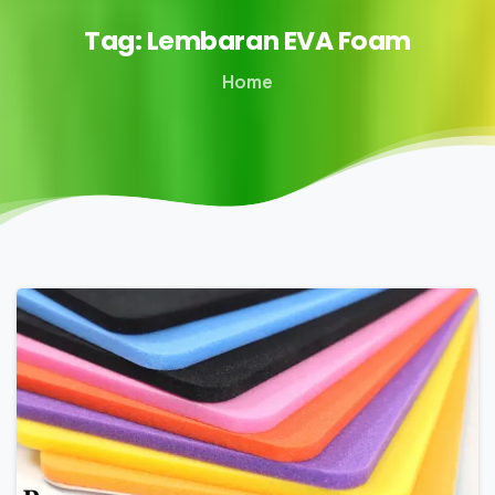
Tag:
Lembaran
EVA
Foam
Home
0
0