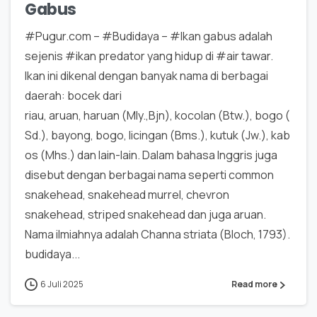
Gabus
#Pugur.com – #Budidaya – #Ikan gabus adalah
sejenis #ikan predator yang hidup di #air tawar.
Ikan ini dikenal dengan banyak nama di berbagai
daerah: bocek dari
riau, aruan, haruan (Mly.,Bjn), kocolan (Btw.), bogo (
Sd.), bayong, bogo, licingan (Bms.), kutuk (Jw.), kab
os (Mhs.) dan lain-lain. Dalam bahasa Inggris juga
disebut dengan berbagai nama seperti common
snakehead, snakehead murrel, chevron
snakehead, striped snakehead dan juga aruan.
Nama ilmiahnya adalah Channa striata (Bloch, 1793).
budidaya...
6 Juli 2025
Read more