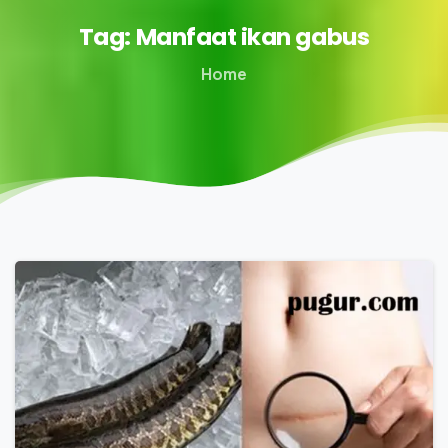
Tag:
Manfaat
ikan
gabus
Home