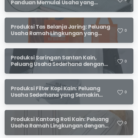
Panduan Memulai Usaha yang
Menjanjikan untuk Pebisnis Pemula
Produksi Tas Belanja Jaring: Peluang
0
Usaha Ramah Lingkungan yang
Menjanjikan
Produksi Saringan Santan Kain,
0
Peluang Usaha Sederhana dengan
Permintaan yang Terus Meningkat
Produksi Filter Kopi Kain: Peluang
0
Usaha Sederhana yang Semakin
Diminati Pecinta Kopi
Produksi Kantong Roti Kain: Peluang
0
Usaha Ramah Lingkungan dengan
Prospek Menjanjikan