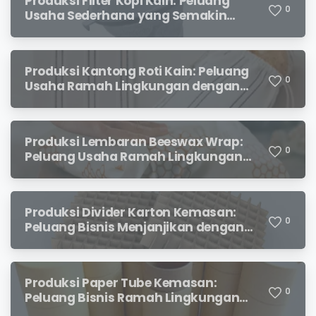
Produksi Filter Kopi Kain: Peluang
0
Usaha Sederhana yang Semakin
Diminati Pecinta Kopi
Produksi Kantong Roti Kain: Peluang
0
Usaha Ramah Lingkungan dengan
Prospek Menjanjikan
Produksi Lembaran Beeswax Wrap:
0
Peluang Usaha Ramah Lingkungan
yang Menjanjikan
Produksi Divider Karton Kemasan:
0
Peluang Bisnis Menjanjikan dengan
Permintaan yang Terus Meningkat
Produksi Paper Tube Kemasan:
0
Peluang Bisnis Ramah Lingkungan
dengan Prospek Cerah