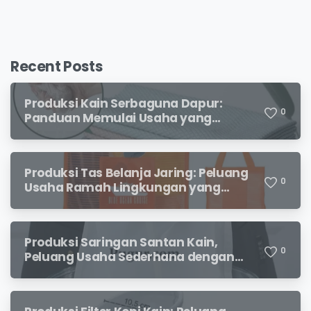
Recent Posts
Produksi Kain Serbaguna Dapur:
0
Panduan Memulai Usaha yang
Menjanjikan untuk Pebisnis Pemula
Produksi Tas Belanja Jaring: Peluang
0
Usaha Ramah Lingkungan yang
Menjanjikan
Produksi Saringan Santan Kain,
0
Peluang Usaha Sederhana dengan
Permintaan yang Terus Meningkat