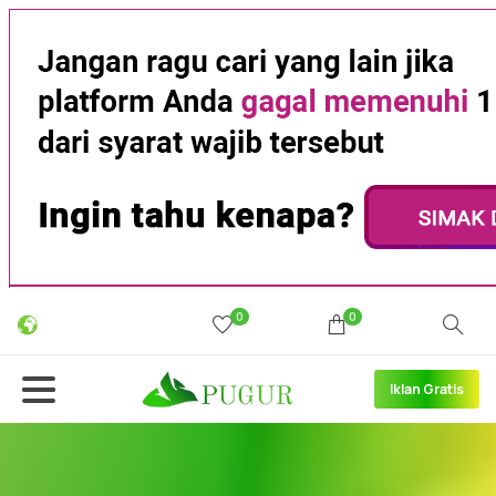
0
0
Iklan Gratis