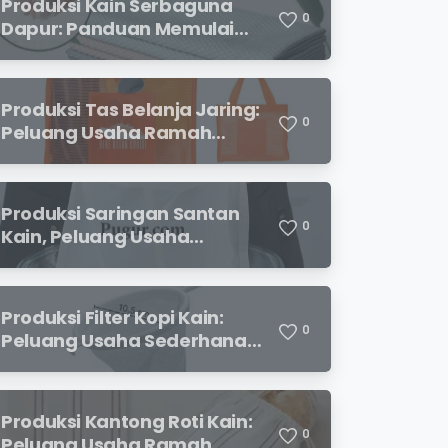
Produksi Kain Serbaguna
0
Dapur: Panduan Memulai
Usaha yang Menjanjikan
untuk Pebisnis Pemula
Produksi Tas Belanja Jaring:
0
Peluang Usaha Ramah
Lingkungan yang
Menjanjikan
Produksi Saringan Santan
0
Kain, Peluang Usaha
Sederhana dengan
Permintaan yang Terus
Meningkat
Produksi Filter Kopi Kain:
0
Peluang Usaha Sederhana
yang Semakin Diminati
Pecinta Kopi
Produksi Kantong Roti Kain:
0
Peluang Usaha Ramah