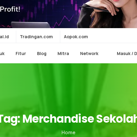
al.id
Tradingan.com
Aopok.com
uk
Fitur
Blog
Mitra
Network
Masuk / 
Tag:
Merchandise
Sekola
Home