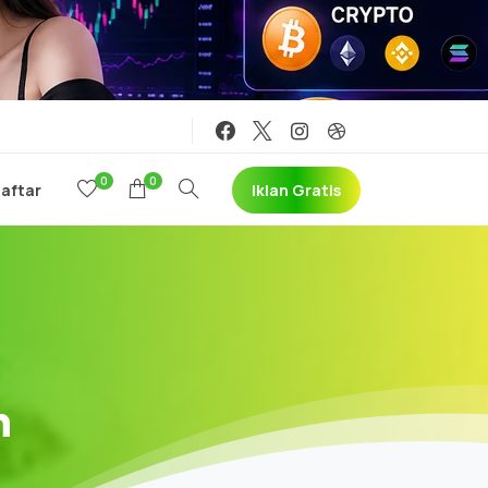
0
0
Iklan Gratis
Daftar
h