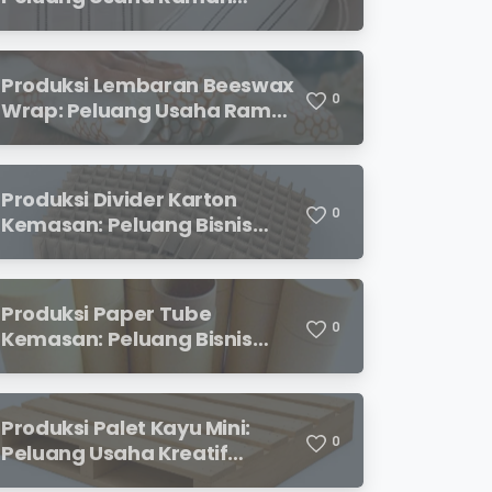
Lingkungan dengan Prospek
Menjanjikan
Produksi Lembaran Beeswax
0
Wrap: Peluang Usaha Ramah
Lingkungan yang
Menjanjikan
Produksi Divider Karton
0
Kemasan: Peluang Bisnis
Menjanjikan dengan
Permintaan yang Terus
Meningkat
Produksi Paper Tube
0
Kemasan: Peluang Bisnis
Ramah Lingkungan dengan
Prospek Cerah
Produksi Palet Kayu Mini:
0
Peluang Usaha Kreatif
dengan Modal Terjangkau