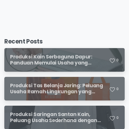
Recent Posts
Produksi Kain Serbaguna Dapur:
0
Panduan Memulai Usaha yang
Menjanjikan untuk Pebisnis Pemula
Produksi Tas Belanja Jaring: Peluang
0
Usaha Ramah Lingkungan yang
Menjanjikan
Produksi Saringan Santan Kain,
0
Peluang Usaha Sederhana dengan
Permintaan yang Terus Meningkat