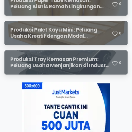
Produksi Paper Tube Kemasan:
0
Peluang Bisnis Ramah Lingkungan
dengan Prospek Cerah
Produksi Palet Kayu Mini: Peluang
0
Usaha Kreatif dengan Modal
Terjangkau dan Potensi Keuntungan
Menjanjikan
Produksi Tray Kemasan Premium:
0
Peluang Usaha Menjanjikan di Industri
Packaging Modern