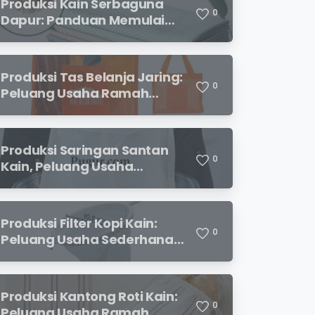
Produksi Kain Serbaguna
0
Dapur: Panduan Memulai
Usaha yang Menjanjikan
untuk Pebisnis Pemula
Produksi Tas Belanja Jaring:
0
Peluang Usaha Ramah
Lingkungan yang
Menjanjikan
Produksi Saringan Santan
0
Kain, Peluang Usaha
Sederhana dengan
Permintaan yang Terus
Meningkat
Produksi Filter Kopi Kain:
0
Peluang Usaha Sederhana
yang Semakin Diminati
Pecinta Kopi
Produksi Kantong Roti Kain:
0
Peluang Usaha Ramah