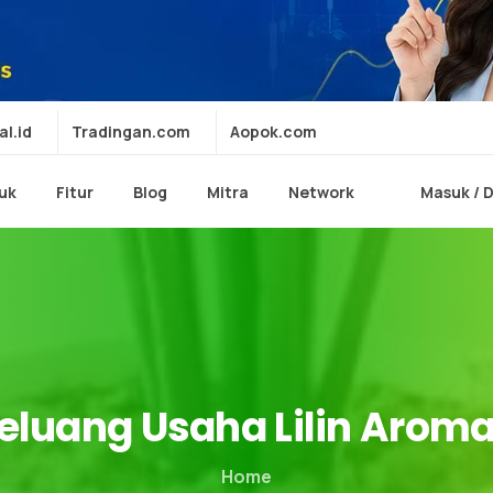
al.id
Tradingan.com
Aopok.com
uk
Fitur
Blog
Mitra
Network
Masuk / 
eluang
Usaha
Lilin
Aroma
Home