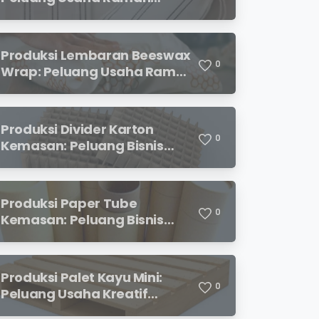
Lingkungan dengan Prospek
Menjanjikan
Produksi Lembaran Beeswax
0
Wrap: Peluang Usaha Ramah
Lingkungan yang
Menjanjikan
Produksi Divider Karton
0
Kemasan: Peluang Bisnis
Menjanjikan dengan
Permintaan yang Terus
Meningkat
Produksi Paper Tube
0
Kemasan: Peluang Bisnis
Ramah Lingkungan dengan
Prospek Cerah
Produksi Palet Kayu Mini:
0
Peluang Usaha Kreatif
dengan Modal Terjangkau