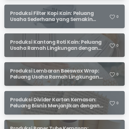
Produksi Filter Kopi Kain: Peluang
0
Usaha Sederhana yang Semakin
Diminati Pecinta Kopi
Produksi Kantong Roti Kain: Peluang
0
Usaha Ramah Lingkungan dengan
Prospek Menjanjikan
Produksi Lembaran Beeswax Wrap:
0
Peluang Usaha Ramah Lingkungan
yang Menjanjikan
Produksi Divider Karton Kemasan:
0
Peluang Bisnis Menjanjikan dengan
Permintaan yang Terus Meningkat
Produksi Paper Tube Kemasan: