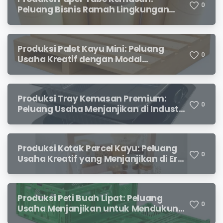
0
Peluang Bisnis Ramah Lingkungan
dengan Prospek Cerah
Produksi Palet Kayu Mini: Peluang
0
Usaha Kreatif dengan Modal
Terjangkau dan Potensi Keuntungan
Menjanjikan
Produksi Tray Kemasan Premium:
0
Peluang Usaha Menjanjikan di Industri
Packaging Modern
Produksi Kotak Parcel Kayu: Peluang
0
Usaha Kreatif yang Menjanjikan di Era
Kemasan Premium
Produksi Peti Buah Lipat: Peluang
0
Usaha Menjanjikan untuk Mendukung
Distribusi Hasil Pertanian