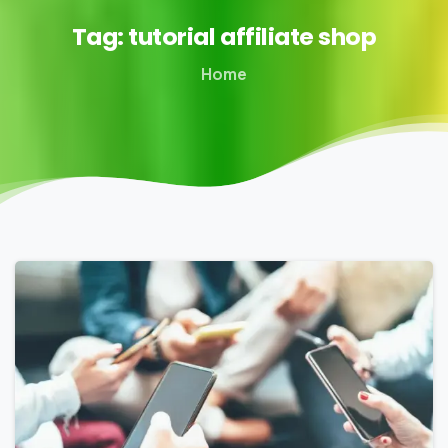
Tag:
tutorial
affiliate
shop
Home