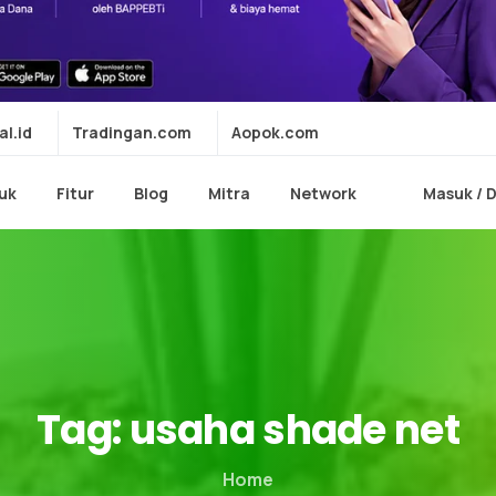
al.id
Tradingan.com
Aopok.com
uk
Fitur
Blog
Mitra
Network
Masuk / 
Tag:
usaha
shade
net
Home