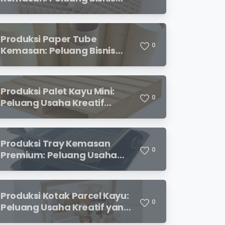
Menjanjikan dengan
Permintaan yang Terus
Meningkat
Produksi Paper Tube
0
Kemasan: Peluang Bisnis
Ramah Lingkungan dengan
Prospek Cerah
Produksi Palet Kayu Mini:
0
Peluang Usaha Kreatif
dengan Modal Terjangkau
dan Potensi Keuntungan
Menjanjikan
Produksi Tray Kemasan
0
Premium: Peluang Usaha
Menjanjikan di Industri
Packaging Modern
Produksi Kotak Parcel Kayu:
0
Peluang Usaha Kreatif yang
Menjanjikan di Era Kemasan