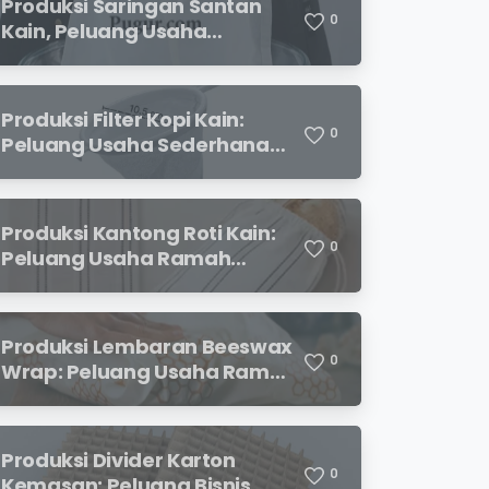
Produksi Saringan Santan
0
Kain, Peluang Usaha
Sederhana dengan
Permintaan yang Terus
Meningkat
Produksi Filter Kopi Kain:
0
Peluang Usaha Sederhana
yang Semakin Diminati
Pecinta Kopi
Produksi Kantong Roti Kain:
0
Peluang Usaha Ramah
Lingkungan dengan Prospek
Menjanjikan
Produksi Lembaran Beeswax
0
Wrap: Peluang Usaha Ramah
Lingkungan yang
Menjanjikan
Produksi Divider Karton
0
Kemasan: Peluang Bisnis