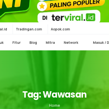
al.id
Tradingan.com
Aopok.com
uk
Fitur
Blog
Mitra
Network
Masuk / 
Tag:
Wawasan
Home