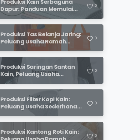
Produksi Kain Serbaguna
0
Dapur: Panduan Memulai
Usaha yang Menjanjikan
untuk Pebisnis Pemula
Produksi Tas Belanja Jaring:
0
Peluang Usaha Ramah
Lingkungan yang
Menjanjikan
Produksi Saringan Santan
0
Kain, Peluang Usaha
Sederhana dengan
Permintaan yang Terus
Meningkat
Produksi Filter Kopi Kain:
0
Peluang Usaha Sederhana
yang Semakin Diminati
Pecinta Kopi
Produksi Kantong Roti Kain:
0
Peluang Usaha Ramah