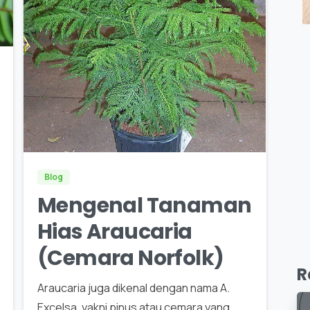
0
Blog
Mengenal Tanaman
Hias Araucaria
(Cemara Norfolk)
R
Araucaria juga dikenal dengan nama A.
Excelsa, yakni pinus atau cemara yang