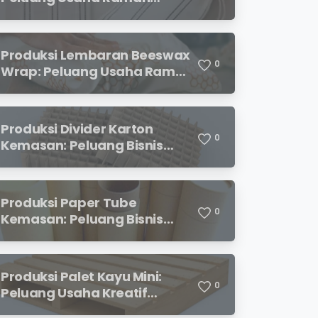
Lingkungan dengan Prospek
Menjanjikan
Produksi Lembaran Beeswax
0
Wrap: Peluang Usaha Ramah
Lingkungan yang
Menjanjikan
Produksi Divider Karton
0
Kemasan: Peluang Bisnis
Menjanjikan dengan
Permintaan yang Terus
Meningkat
Produksi Paper Tube
0
Kemasan: Peluang Bisnis
Ramah Lingkungan dengan
Prospek Cerah
Produksi Palet Kayu Mini:
0
Peluang Usaha Kreatif
dengan Modal Terjangkau