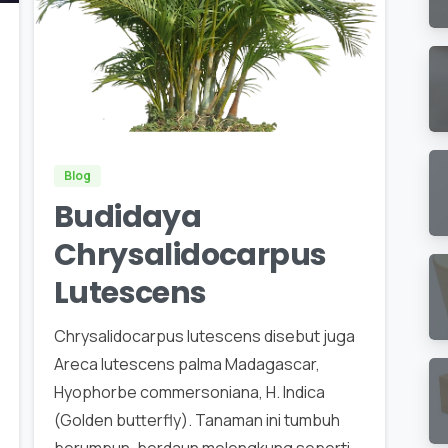
0
Blog
Budidaya
Chrysalidocarpus
Lutescens
Chrysalidocarpus lutescens disebut juga
Areca lutescens palma Madagascar,
Hyophorbe commersoniana, H. Indica
(Golden butterfly). Tanaman ini tumbuh