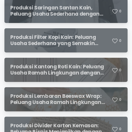
Produksi Saringan Santan Kain,
0
Peluang Usaha Sederhana dengan
Permintaan yang Terus Meningkat
Produksi Filter Kopi Kain: Peluang
0
Usaha Sederhana yang Semakin
Diminati Pecinta Kopi
Produksi Kantong Roti Kain: Peluang
0
Usaha Ramah Lingkungan dengan
Prospek Menjanjikan
Produksi Lembaran Beeswax Wrap:
0
Peluang Usaha Ramah Lingkungan
yang Menjanjikan
Produksi Divider Karton Kemasan:
0
Peluang Bisnis Menjanjikan dengan