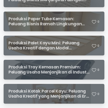
Permintaan yang Terus Meningkat
Produksi Paper Tube Kemasan:
0
Peluang Bisnis Ramah Lingkungan
dengan Prospek Cerah
Produksi Palet Kayu Mini: Peluang
0
Usaha Kreatif dengan Modal
Terjangkau dan Potensi Keuntungan
Menjanjikan
Produksi Tray Kemasan Premium:
0
Peluang Usaha Menjanjikan di Industri
Packaging Modern
Produksi Kotak Parcel Kayu: Peluang
0
Usaha Kreatif yang Menjanjikan di Era
Kemasan Premium