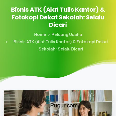
Bisnis
ATK
(Alat
Tulis
Kantor)
&
Fotokopi
Dekat
Sekolah:
Selalu
Dicari
Home
Peluang Usaha
Bisnis ATK (Alat Tulis Kantor) & Fotokopi Dekat
Sekolah: Selalu Dicari