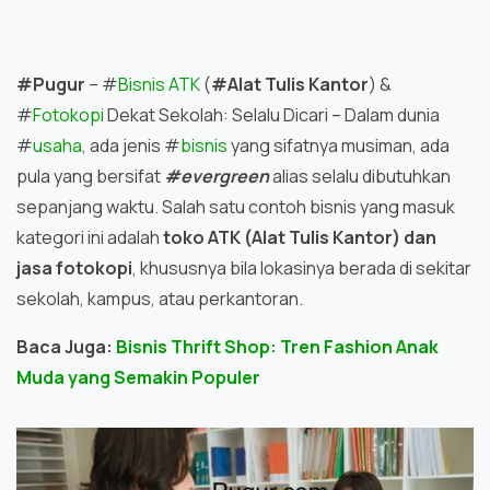
#Pugur
– #
Bisnis ATK
(
#Alat Tulis Kantor
) &
#
Fotokopi
Dekat Sekolah: Selalu Dicari – Dalam dunia
#
usaha
, ada jenis #
bisnis
yang sifatnya musiman, ada
pula yang bersifat
#evergreen
alias selalu dibutuhkan
sepanjang waktu. Salah satu contoh bisnis yang masuk
kategori ini adalah
toko ATK (Alat Tulis Kantor) dan
jasa fotokopi
, khususnya bila lokasinya berada di sekitar
sekolah, kampus, atau perkantoran.
Baca Juga:
Bisnis Thrift Shop: Tren Fashion Anak
Muda yang Semakin Populer