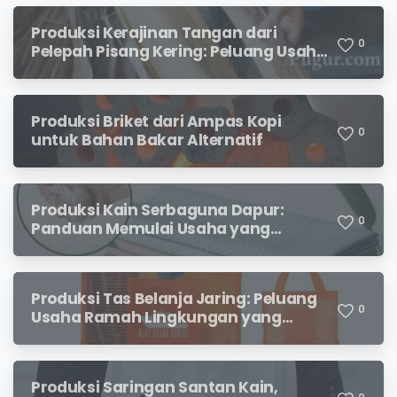
Produksi Kerajinan Tangan dari
0
Pelepah Pisang Kering: Peluang Usaha
Kreatif Bernilai Jual
Produksi Briket dari Ampas Kopi
0
untuk Bahan Bakar Alternatif
Produksi Kain Serbaguna Dapur:
0
Panduan Memulai Usaha yang
Menjanjikan untuk Pebisnis Pemula
Produksi Tas Belanja Jaring: Peluang
0
Usaha Ramah Lingkungan yang
Menjanjikan
Produksi Saringan Santan Kain,