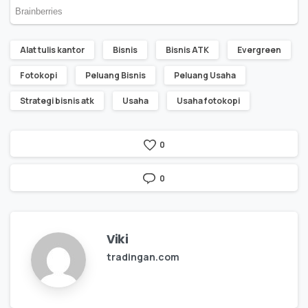
Alat tulis kantor
Bisnis
Bisnis ATK
Evergreen
Fotokopi
Peluang Bisnis
Peluang Usaha
Strategi bisnis atk
Usaha
Usaha fotokopi
0
0
Viki
tradingan.com