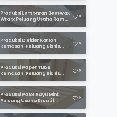
Menjanjikan
Produksi Lembaran Beeswax
0
Wrap: Peluang Usaha Ramah
Lingkungan yang
Menjanjikan
Produksi Divider Karton
0
Kemasan: Peluang Bisnis
Menjanjikan dengan
Permintaan yang Terus
Meningkat
Produksi Paper Tube
0
Kemasan: Peluang Bisnis
Ramah Lingkungan dengan
Prospek Cerah
Produksi Palet Kayu Mini:
0
Peluang Usaha Kreatif
dengan Modal Terjangkau
dan Potensi Keuntungan