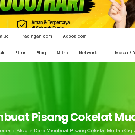
al.id
Tradingan.com
Aopok.com
uk
Fitur
Blog
Mitra
Network
Masuk / 
buat
Pisang
Cokelat
Mu
ome
Blog
Cara Membuat Pisang Cokelat Mudah Cep