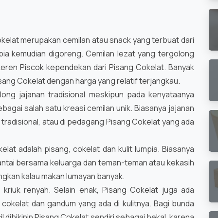
kelat merupakan cemilan atau snack yang terbuat dari
mpia kemudian digoreng. Cemilan lezat yang tergolong
keren Piscok kependekan dari Pisang Cokelat. Banyak
ang Cokelat dengan harga yang relatif terjangkau.
long jajanan tradisional meskipun pada kenyataanya
sebagai salah satu kreasi cemilan unik. Biasanya jajanan
 tradisional, atau di pedagang Pisang Cokelat yang ada
at adalah pisang, cokelat dan kulit lumpia. Biasanya
santai bersama keluarga dan teman-teman atau kekasih
angkan kalau makan lumayan banyak.
 kriuk renyah. Selain enak, Pisang Cokelat juga ada
 cokelat dan gandum yang ada di kulitnya. Bagi bunda
l dibikinin Pisang Cokelat sendiri sebagai bekal, karena