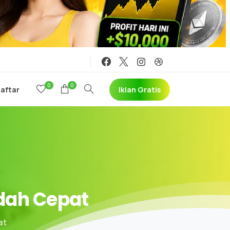
0
0
Iklan Gratis
Daftar
dah
Cepat
at