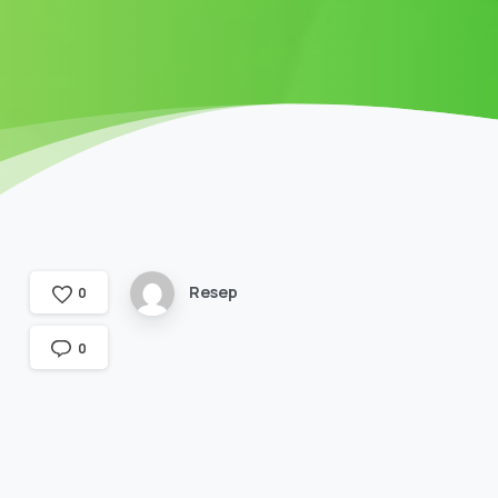
Resep
0
0