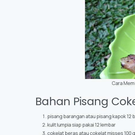
Cara Memb
Bahan Pisang Cokel
pisang barangan atau pisang kapok 12 bu
kulit lumpia siap pakai 12 lembar
cokelat beras atau cokelat misses 100 