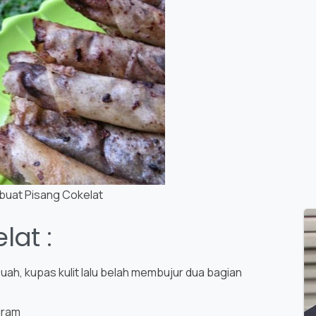
uat Pisang Cokelat
at :
ah, kupas kulit lalu belah membujur dua bagian
gram