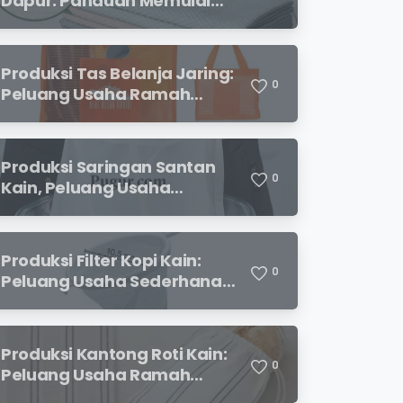
Dapur: Panduan Memulai
Usaha yang Menjanjikan
untuk Pebisnis Pemula
Produksi Tas Belanja Jaring:
0
Peluang Usaha Ramah
Lingkungan yang
Menjanjikan
Produksi Saringan Santan
0
Kain, Peluang Usaha
Sederhana dengan
Permintaan yang Terus
Meningkat
Produksi Filter Kopi Kain:
0
Peluang Usaha Sederhana
yang Semakin Diminati
Pecinta Kopi
Produksi Kantong Roti Kain:
0
Peluang Usaha Ramah
Lingkungan dengan Prospek