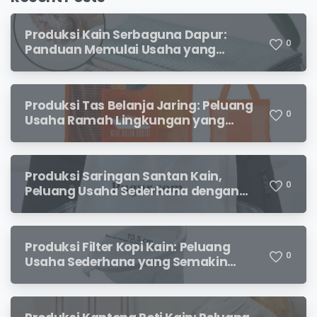
Produksi Kain Serbaguna Dapur:
0
Panduan Memulai Usaha yang
Menjanjikan untuk Pebisnis Pemula
Produksi Tas Belanja Jaring: Peluang
0
Usaha Ramah Lingkungan yang
Menjanjikan
Produksi Saringan Santan Kain,
0
Peluang Usaha Sederhana dengan
Permintaan yang Terus Meningkat
Produksi Filter Kopi Kain: Peluang
0
Usaha Sederhana yang Semakin
Diminati Pecinta Kopi