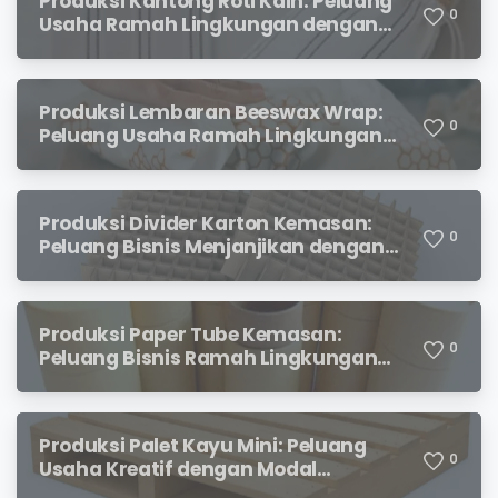
Produksi Kantong Roti Kain: Peluang
0
Usaha Ramah Lingkungan dengan
Prospek Menjanjikan
Produksi Lembaran Beeswax Wrap:
0
Peluang Usaha Ramah Lingkungan
yang Menjanjikan
Produksi Divider Karton Kemasan:
0
Peluang Bisnis Menjanjikan dengan
Permintaan yang Terus Meningkat
Produksi Paper Tube Kemasan:
0
Peluang Bisnis Ramah Lingkungan
dengan Prospek Cerah
Produksi Palet Kayu Mini: Peluang
0
Usaha Kreatif dengan Modal
Terjangkau dan Potensi Keuntungan