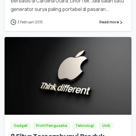
berbasis di Carolina Utara, LinorTek. Jadi salah satu
generator surya paling portabel di pasaran...
3 Februari 2015
Read more
0
Gadget
Profil Pengusaha
Teknologi
Unik