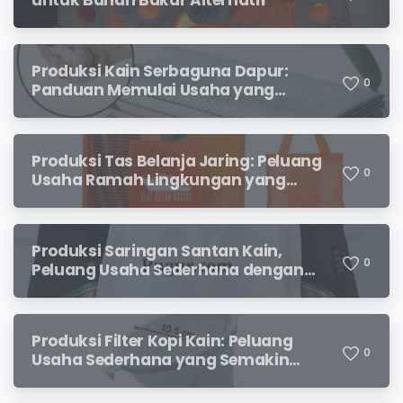
untuk Bahan Bakar Alternatif
Produksi Kain Serbaguna Dapur:
0
Panduan Memulai Usaha yang
Menjanjikan untuk Pebisnis Pemula
Produksi Tas Belanja Jaring: Peluang
0
Usaha Ramah Lingkungan yang
Menjanjikan
Produksi Saringan Santan Kain,
0
Peluang Usaha Sederhana dengan
Permintaan yang Terus Meningkat
Produksi Filter Kopi Kain: Peluang
0
Usaha Sederhana yang Semakin
Diminati Pecinta Kopi