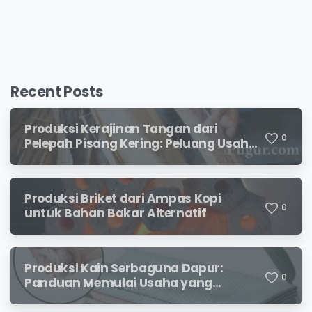
Recent Posts
Produksi Kerajinan Tangan dari
0
Pelepah Pisang Kering: Peluang Usaha
Kreatif Bernilai Jual
Produksi Briket dari Ampas Kopi
0
untuk Bahan Bakar Alternatif
Produksi Kain Serbaguna Dapur:
0
Panduan Memulai Usaha yang
Menjanjikan untuk Pebisnis Pemula