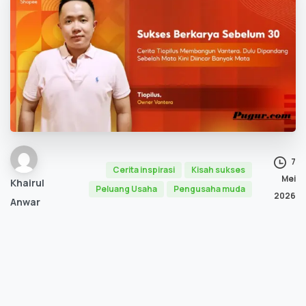
7
Cerita inspirasi
Kisah sukses
Mei
Khairul
Peluang Usaha
Pengusaha muda
2026
Anwar