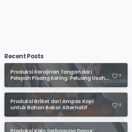
Recent Posts
Produksi Kerajinan Tangan dari
0
Pelepah Pisang Kering: Peluang Usaha
Kreatif Bernilai Jual
Produksi Briket dari Ampas Kopi
0
untuk Bahan Bakar Alternatif
Produksi Kain Serbaguna Dapur: