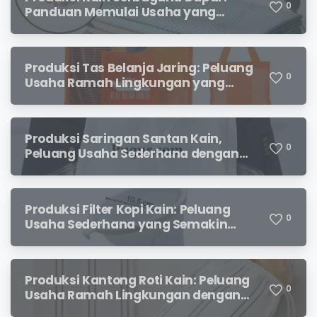
0
Panduan Memulai Usaha yang
Menjanjikan untuk Pebisnis Pemula
Produksi Tas Belanja Jaring: Peluang
0
Usaha Ramah Lingkungan yang
Menjanjikan
Produksi Saringan Santan Kain,
0
Peluang Usaha Sederhana dengan
Permintaan yang Terus Meningkat
Produksi Filter Kopi Kain: Peluang
0
Usaha Sederhana yang Semakin
Diminati Pecinta Kopi
Produksi Kantong Roti Kain: Peluang
0
Usaha Ramah Lingkungan dengan
Prospek Menjanjikan