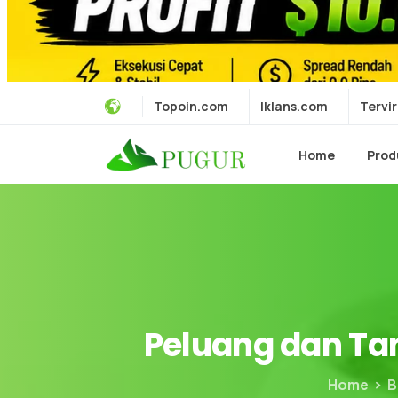
Topoin.com
Iklans.com
Tervir
Home
Prod
Peluang
dan
Ta
Home
B