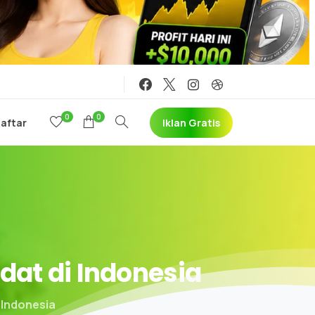
0
0
Iklan Gratis
Daftar
idat
di
Indonesia
 Indonesia