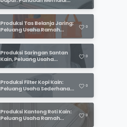
Dapur: Panduan Memulai
Usaha yang Menjanjikan
untuk Pebisnis Pemula
Produksi Tas Belanja Jaring:
0
Peluang Usaha Ramah
Lingkungan yang
Menjanjikan
Produksi Saringan Santan
0
Kain, Peluang Usaha
Sederhana dengan
Permintaan yang Terus
Meningkat
Produksi Filter Kopi Kain:
0
Peluang Usaha Sederhana
yang Semakin Diminati
Pecinta Kopi
Produksi Kantong Roti Kain:
0
Peluang Usaha Ramah
Lingkungan dengan Prospek