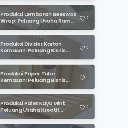
Menjanjikan
Produksi Lembaran Beeswax
0
Wrap: Peluang Usaha Ramah
Lingkungan yang
Menjanjikan
Produksi Divider Karton
0
Kemasan: Peluang Bisnis
Menjanjikan dengan
Permintaan yang Terus
Meningkat
Produksi Paper Tube
0
Kemasan: Peluang Bisnis
Ramah Lingkungan dengan
Prospek Cerah
Produksi Palet Kayu Mini:
0
Peluang Usaha Kreatif
dengan Modal Terjangkau
dan Potensi Keuntungan