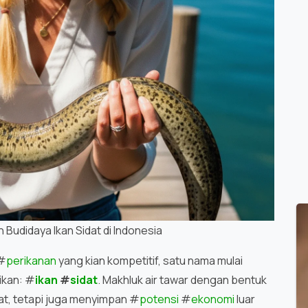
Budidaya Ikan Sidat di Indonesia
#
perikanan
yang kian kompetitif, satu nama mulai
ikan: #
ikan
#
sidat
. Makhluk air tawar dengan bentuk
ezat, tetapi juga menyimpan #
potensi
#
ekonomi
luar