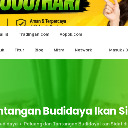
al.id
Tradingan.com
Aopok.com
uk
Fitur
Blog
Mitra
Network
Masuk / 
ntangan
Budidaya
Ikan
S
udidaya
Peluang dan Tantangan Budidaya Ikan Sidat di