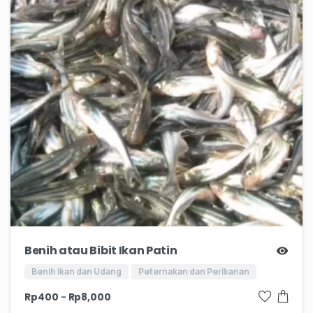
Benih atau Bibit Ikan Patin
Benih Ikan dan Udang
Peternakan dan Perikanan
–
Rp
400
Rp
8,000