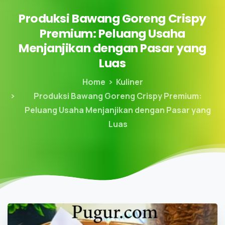
Produksi
Bawang
Goreng
Crispy
Premium:
Peluang
Usaha
Menjanjikan
dengan
Pasar
yang
Luas
Home
Kuliner
Produksi Bawang Goreng Crispy Premium:
Peluang Usaha Menjanjikan dengan Pasar yang
Luas