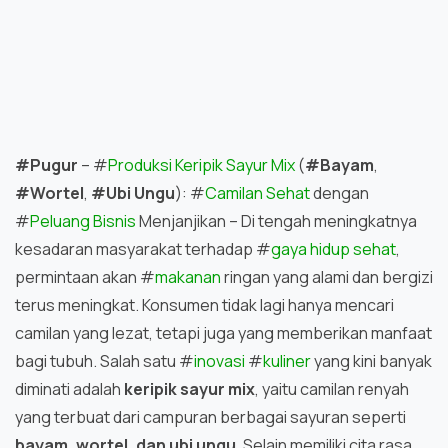
#Pugur
– #
Produksi Keripik Sayur Mix
(
#Bayam
,
#Wortel
,
#Ubi Ungu
): #
Camilan Sehat
dengan
#
Peluang Bisnis
Menjanjikan – Di tengah meningkatnya
kesadaran masyarakat terhadap #
gaya hidup sehat
,
permintaan akan #
makanan
ringan yang alami dan bergizi
terus meningkat. Konsumen tidak lagi hanya mencari
camilan yang lezat, tetapi juga yang memberikan manfaat
bagi tubuh. Salah satu #
inovasi
#
kuliner
yang kini banyak
diminati adalah
keripik sayur mix
, yaitu camilan renyah
yang terbuat dari campuran berbagai sayuran seperti
bayam, wortel, dan ubi ungu
. Selain memiliki cita rasa