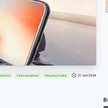
27 Juni 2026
e bisnis
Kewirausahaan
Peluang Usaha
R