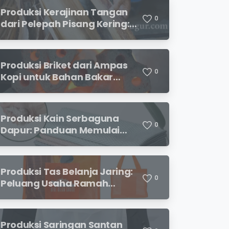
Produksi Kerajinan Tangan
0
dari Pelepah Pisang Kering:
Peluang Usaha Kreatif
Bernilai Jual
Produksi Briket dari Ampas
0
Kopi untuk Bahan Bakar
Alternatif
Produksi Kain Serbaguna
0
Dapur: Panduan Memulai
Usaha yang Menjanjikan
untuk Pebisnis Pemula
Produksi Tas Belanja Jaring:
0
Peluang Usaha Ramah
Lingkungan yang
Menjanjikan
Produksi Saringan Santan