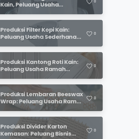
0
Kain, Peluang Usaha
Sederhana dengan
Permintaan yang Terus
Meningkat
Produksi Filter Kopi Kain:
0
Peluang Usaha Sederhana
yang Semakin Diminati
Pecinta Kopi
Produksi Kantong Roti Kain:
0
Peluang Usaha Ramah
Lingkungan dengan Prospek
Menjanjikan
Produksi Lembaran Beeswax
0
Wrap: Peluang Usaha Ramah
Lingkungan yang
Menjanjikan
Produksi Divider Karton
0
Kemasan: Peluang Bisnis