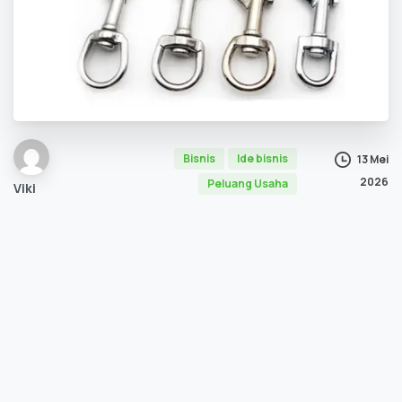
Bisnis
Ide bisnis
13 Mei
2026
Peluang Usaha
Viki